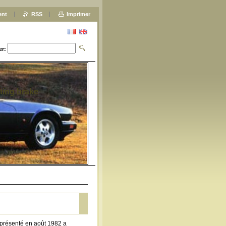
ent
RSS
Imprimer
er:
ting brake
 présenté en août 1982 a