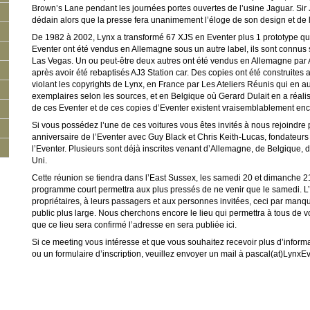
Brown’s Lane pendant les journées portes ouvertes de l’usine Jaguar. Sir
dédain alors que la presse fera unanimement l’éloge de son design et de la
De 1982 à 2002, Lynx a transformé 67 XJS en Eventer plus 1 prototype qui 
Eventer ont été vendus en Allemagne sous un autre label, ils sont connu
Las Vegas. Un ou peut-être deux autres ont été vendus en Allemagne par
après avoir été rebaptisés AJ3 Station car. Des copies ont été construite
violant les copyrights de Lynx, en France par Les Ateliers Réunis qui en au
exemplaires selon les sources, et en Belgique où Gerard Dulait en a réali
de ces Eventer et de ces copies d’Eventer existent vraisemblablement enc
Si vous possédez l’une de ces voitures vous êtes invités à nous rejoindr
anniversaire de l’Eventer avec Guy Black et Chris Keith-Lucas, fondateurs
l’Eventer. Plusieurs sont déjà inscrites venant d’Allemagne, de Belgique
Uni.
Cette réunion se tiendra dans l’East Sussex, les samedi 20 et dimanche 
programme court permettra aux plus pressés de ne venir que le samedi. L
propriétaires, à leurs passagers et aux personnes invitées, ceci par manqu
public plus large. Nous cherchons encore le lieu qui permettra à tous de 
que ce lieu sera confirmé l’adresse en sera publiée ici.
Si ce meeting vous intéresse et que vous souhaitez recevoir plus d’inform
ou un formulaire d’inscription, veuillez envoyer un mail à pascal(at)Lynx