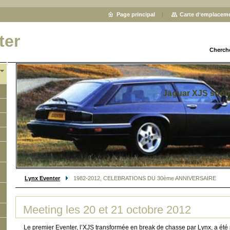
Page principal
Carte dʼemplacem
ter
Cherch
Jaguar XJS shoo
Lynx Eventer
1982-2012, CELEBRATIONS DU 30ème ANNIVERSAIRE
Meeting les 20 et 21 octobre 2012
Le premier Eventer, l’XJS transformée en break de chasse par Lynx, a été