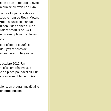
 John Egan le regardera avec
 qualité du travail de Lynx.
existe toujours. 2 de ces
s sous le nom de Royal-Motors
 Arden sous cette marque
s au début des années 90 en
raient produits de 5 à 11
sé un exemplaire. La plupart
ore.
e pour célébrer le 30ème
 de Lynx et pères de
, de France et du Royaume
21 octobre 2012. Un
’accès sera réservé aux
e de place pour accueillir un
voir ce rassemblement. Dès
ations, un programme détaillé
Eventer(point)com